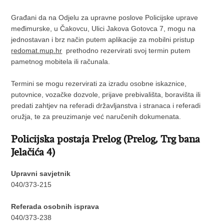
Građani da na Odjelu za upravne poslove Policijske uprave
međimurske, u Čakovcu, Ulici Jakova Gotovca 7, mogu na
jednostavan i brz način putem aplikacije za mobilni pristup
redomat.mup.hr
prethodno rezervirati svoj termin putem
pametnog mobitela ili računala.
Termini se mogu rezervirati za izradu osobne iskaznice,
putovnice, vozačke dozvole, prijave prebivališta, boravišta ili
predati zahtjev na referadi državljanstva i stranaca i referadi
oružja, te za preuzimanje već naručenih dokumenata.
Policijska postaja Prelog (Prelog, Trg bana
Jelačića 4)
Upravni savjetnik
040/373-215
Referada osobnih isprava
040/373-238