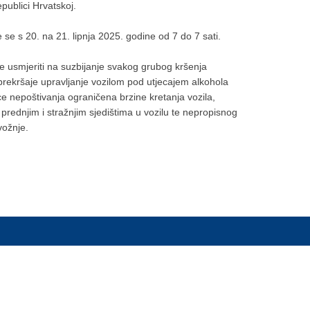
Republici Hrvatskoj.
 se s 20. na 21. lipnja 2025. godine od 7 do 7 sati.
se usmjeriti na suzbijanje svakog grubog kršenja
rekršaje upravljanje vozilom pod utjecajem alkohola
rice nepoštivanja ograničena brzine kretanja vozila,
prednjim i stražnjim sjedištima u vozilu te nepropisnog
 vožnje.