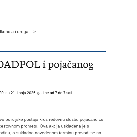
alkohola i droga >
 ROADPOL i pojačanog
20. na 21. lipnja 2025. godine od 7 do 7 sati
sve policijske postaje kroz redovnu službu pojačano će
 cestovnom prometu. Ova akcija usklađena je s
godinu, a sukladno navedenom terminu provodi se na