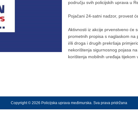
području svih policijskih uprava u 
Pojačani 24-satni nadzor, provest će
Aktivnosti iz akcije prvenstveno će 
prometnih propisa s naglaskom na p
i/ili droga i drugih prekršaja primje
nekorištenja sigurnosnog pojasa na 
korištenja mobilnih uređaja tijekom
Copyright © 2026 Policijska uprava međimurska. Sva prava pridržana