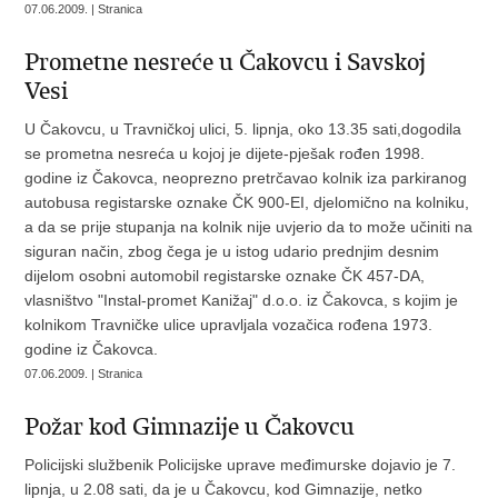
07.06.2009. | Stranica
Prometne nesreće u Čakovcu i Savskoj
Vesi
U Čakovcu, u Travničkoj ulici, 5. lipnja, oko 13.35 sati,dogodila
se prometna nesreća u kojoj je dijete-pješak rođen 1998.
godine iz Čakovca, neoprezno pretrčavao kolnik iza parkiranog
autobusa registarske oznake ČK 900-EI, djelomično na kolniku,
a da se prije stupanja na kolnik nije uvjerio da to može učiniti na
siguran način, zbog čega je u istog udario prednjim desnim
dijelom osobni automobil registarske oznake ČK 457-DA,
vlasništvo "Instal-promet Kanižaj" d.o.o. iz Čakovca, s kojim je
kolnikom Travničke ulice upravljala vozačica rođena 1973.
godine iz Čakovca.
07.06.2009. | Stranica
Požar kod Gimnazije u Čakovcu
Policijski službenik Policijske uprave međimurske dojavio je 7.
lipnja, u 2.08 sati, da je u Čakovcu, kod Gimnazije, netko