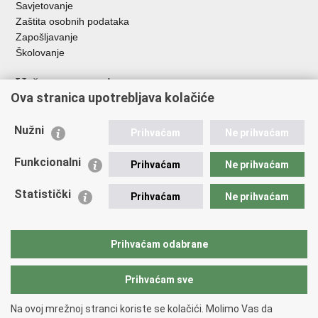
Savjetovanje
Zaštita osobnih podataka
Zapošljavanje
Školovanje
Važne poveznice
Ova stranica upotrebljava kolačiće
Ministarstvo unutarnjih poslova
Sindikati
Nužni
Prihvaćam
Ne prihvaćam
Udruge
Dom zdravlja MUP-a
Funkcionalni
Prihvaćam
Ne prihvaćam
Policijska akademija
Muzej policije
Statistički
Prihvaćam
Ne prihvaćam
Zaklada policijske solidarnosti
Centar za forenzična ispitivanja, istraživanja i vještačenja "Ivan
Vučetić"
Prihvaćam odabrane
Policijske uprave
Prihvaćam sve
Povratak na vrh
Na ovoj mrežnoj stranci koriste se kolačići. Molimo Vas da