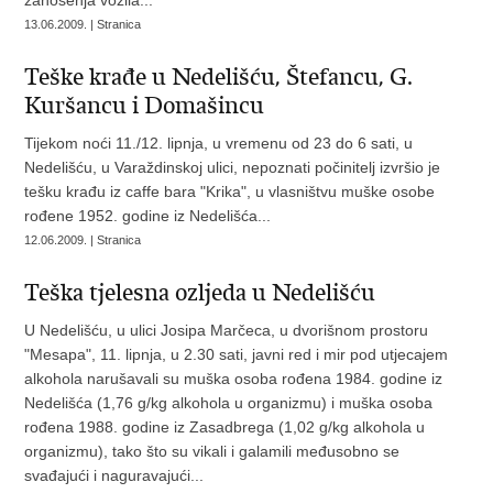
zanošenja vozila...
13.06.2009. | Stranica
Teške krađe u Nedelišću, Štefancu, G.
Kuršancu i Domašincu
Tijekom noći 11./12. lipnja, u vremenu od 23 do 6 sati, u
Nedelišću, u Varaždinskoj ulici, nepoznati počinitelj izvršio je
tešku krađu iz caffe bara "Krika", u vlasništvu muške osobe
rođene 1952. godine iz Nedelišća...
12.06.2009. | Stranica
Teška tjelesna ozljeda u Nedelišću
U Nedelišću, u ulici Josipa Marčeca, u dvorišnom prostoru
"Mesapa", 11. lipnja, u 2.30 sati, javni red i mir pod utjecajem
alkohola narušavali su muška osoba rođena 1984. godine iz
Nedelišća (1,76 g/kg alkohola u organizmu) i muška osoba
rođena 1988. godine iz Zasadbrega (1,02 g/kg alkohola u
organizmu), tako što su vikali i galamili međusobno se
svađajući i naguravajući...