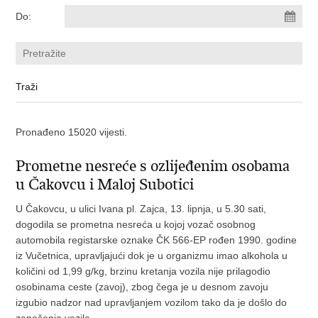
Do:
Pronađeno 15020 vijesti.
Prometne nesreće s ozlijeđenim osobama
u Čakovcu i Maloj Subotici
U Čakovcu, u ulici Ivana pl. Zajca, 13. lipnja, u 5.30 sati,
dogodila se prometna nesreća u kojoj vozač osobnog
automobila registarske oznake ČK 566-EP rođen 1990. godine
iz Vučetnica, upravljajući dok je u organizmu imao alkohola u
količini od 1,99 g/kg, brzinu kretanja vozila nije prilagodio
osobinama ceste (zavoj), zbog čega je u desnom zavoju
izgubio nadzor nad upravljanjem vozilom tako da je došlo do