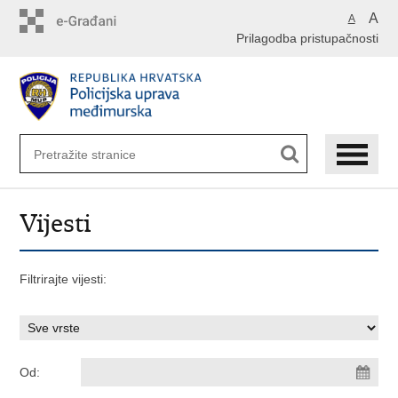
Preskoči
A
A
na
Prilagodba pristupačnosti
glavni
sadržaj
Vijesti
Filtrirajte vijesti:
Od: