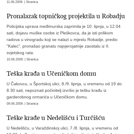
11.06.2009. | Stranica
Pronalazak topničkog projektila u Robadju
Policijska uprava međimurska zaprimila je 10. lipnja, u 12.04
sati, dojavu muške osobe iz Pleškovca, da je isti prilikom
radova u vinogradu koji se nalazi u mjestu Robadje, predio
"Kalec", pronašao granatu najvjerojatnije zaostalu iz II.
svjetskog rata.
10.06.2009. | Stranica
Teška krađa u Učeničkom domu
U Čakovcu, u Športskoj ulici, 8./9. lipnja, u vremenu od 19 do
8.30 sati, nepoznati počinitelj izvršio je tešku krađu iz
garderobnog ormarića u Učeničkom domu.
09.06.2009. | Stranica
Teške krađe u Nedelišću i Turčišću
U Nedelišću, u Varaždinskoj ulici, 7./8. lipnja, u vremenu od