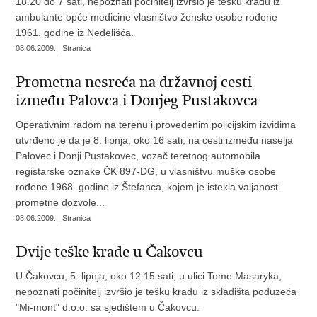
18.20 do 7 sati, nepoznati počinitelj izvršio je tešku krađu iz
ambulante opće medicine vlasništvo ženske osobe rođene
1961. godine iz Nedelišća.
08.06.2009. | Stranica
Prometna nesreća na državnoj cesti
između Palovca i Donjeg Pustakovca
Operativnim radom na terenu i provedenim policijskim izvidima
utvrđeno je da je 8. lipnja, oko 16 sati, na cesti između naselja
Palovec i Donji Pustakovec, vozač teretnog automobila
registarske oznake ČK 897-DG, u vlasništvu muške osobe
rođene 1968. godine iz Štefanca, kojem je istekla valjanost
prometne dozvole...
08.06.2009. | Stranica
Dvije teške krađe u Čakovcu
U Čakovcu, 5. lipnja, oko 12.15 sati, u ulici Tome Masaryka,
nepoznati počinitelj izvršio je tešku krađu iz skladišta poduzeća
"Mi-mont" d.o.o. sa sjedištem u Čakovcu.