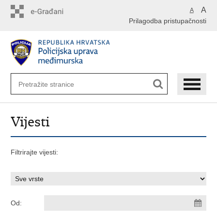
Preskoči
A
A
na
Prilagodba pristupačnosti
glavni
sadržaj
Vijesti
Filtrirajte vijesti:
Od: