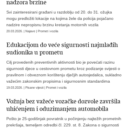
nadzora brzine
Svi zainteresirani građani u razdoblju od 20. do 31. ožujka
mogu predložiti lokacije na kojima žele da policija pojačano
nadzire nepropisnu brzinu kretanja motornih vozila
20.03.2026. | Najave | Promet i vozila
Edukacijom do veće sigurnosti najmlađih
sudionika u prometu
Cilj provedenih preventivnih aktivnosti bio je povećati razinu
sigurnosti djece u cestovnom prometu kroz podizanje svijesti o
pravilnom i obveznom korištenju dječjih autosjedalica, sukladno
važećim zakonskim propisima i sigurnosnim standardima
19.03.2026. | Pisane vijesti | Promet i vozila
Vožnja bez važeće vozačke dozvole završila
uhićenjem i oduzimanjem automobila
Pošto je 25-godišnjak povratnik u počinjenju najtežih prometnih
prekršaja, temeljem odredbi čl. 229. st. 8. Zakona o sigurnosti