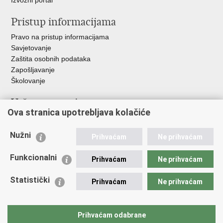
Izvozni portal
Pristup informacijama
Pravo na pristup informacijama
Savjetovanje
Zaštita osobnih podataka
Zapošljavanje
Školovanje
Važne poveznice
Ova stranica upotrebljava kolačiće
Ministarstvo unutarnjih poslova
Sindikati
Nužni
Prihvaćam
Ne prihvaćam
Udruge
Dom zdravlja MUP-a
Funkcionalni
Prihvaćam
Ne prihvaćam
Policijska akademija
Muzej policije
Statistički
Prihvaćam
Ne prihvaćam
Zaklada policijske solidarnosti
Centar za forenzična ispitivanja, istraživanja i vještačenja "Ivan
Vučetić"
Prihvaćam odabrane
Policijske uprave