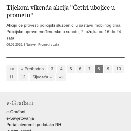
Tijekom vikenda akcija "Četiri ubojice u
prometu"
Akciju će provesti policijski službenici u sastavu mobilnog tima
Policijske uprave međimurske u subotu, 7. ožujka od 16 do 24
sata
06.03.2026. | Najave | Promet i vozila
««
« Prethodna
3
4
5
6
7
8
9
10
11
12
Sljedeća »
»»
e-Građani
e-Građani
e-Savjetovanja
Portal otvorenih podataka RH