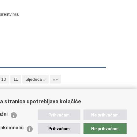
 srestvima
10
11
Sljedeća »
»»
a stranica upotrebljava kolačiće
ažne poveznice
žni
Prihvaćam
Ne prihvaćam
istarstvo unutarnjih poslova
dikati
nkcionalni
Prihvaćam
Ne prihvaćam
ruge