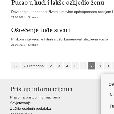
Pucao u kući i lakše ozlijedio ženu
Dovođenje u opasnost života i imovine općeopasnom radnjom i
21.06.2021. | Stranica
Oštećenje tuđe stvari
Prilikom intervencije hitnih službi kamenovali službena vozila
21.06.2021. | Stranica
««
« Prethodna
2
3
4
5
6
7
8
9
Ov
Pristup informacijama
V
Nu
Pravo na pristup informacijama
Min
Savjetovanje
Sin
Fu
Zaštita osobnih podataka
Ud