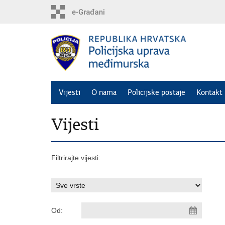
Preskoči
na
glavni
sadržaj
Vijesti
O nama
Policijske postaje
Kontakt 
Vijesti
Filtrirajte vijesti:
Od: