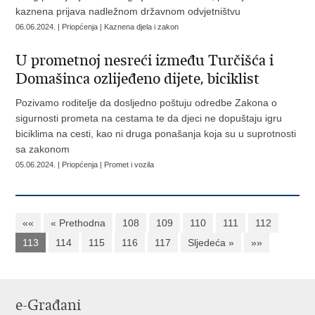
kaznena prijava nadležnom državnom odvjetništvu
06.06.2024. | Priopćenja | Kaznena djela i zakon
U prometnoj nesreći između Turčišća i
Domašinca ozlijeđeno dijete, biciklist
Pozivamo roditelje da dosljedno poštuju odredbe Zakona o
sigurnosti prometa na cestama te da djeci ne dopuštaju igru
biciklima na cesti, kao ni druga ponašanja koja su u suprotnosti
sa zakonom
05.06.2024. | Priopćenja | Promet i vozila
««
« Prethodna
108
109
110
111
112
113
114
115
116
117
Sljedeća »
»»
e-Građani