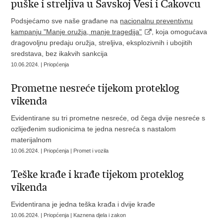
puške i streljiva u Savskoj Vesi i Čakovcu
Podsjećamo sve naše građane na
nacionalnu preventivnu
kampanju "Manje oružja, manje tragedija"
, koja omogućava
dragovoljnu predaju oružja, streljiva, eksplozivnih i ubojitih
sredstava, bez ikakvih sankcija
10.06.2024. | Priopćenja
Prometne nesreće tijekom proteklog
vikenda
Evidentirane su tri prometne nesreće, od čega dvije nesreće s
ozlijeđenim sudionicima te jedna nesreća s nastalom
materijalnom
10.06.2024. | Priopćenja | Promet i vozila
Teške krađe i krađe tijekom proteklog
vikenda
Evidentirana je jedna teška krađa i dvije krađe
10.06.2024. | Priopćenja | Kaznena djela i zakon