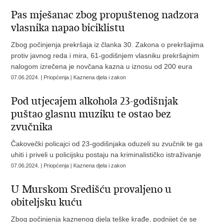
Pas mješanac zbog propuštenog nadzora
vlasnika napao biciklistu
Zbog počinjenja prekršaja iz članka 30. Zakona o prekršajima
protiv javnog reda i mira, 61-godišnjem vlasniku prekršajnim
nalogom izrečena je novčana kazna u iznosu od 200 eura
07.06.2024. | Priopćenja | Kaznena djela i zakon
Pod utjecajem alkohola 23-godišnjak
puštao glasnu muziku te ostao bez
zvučnika
Čakovečki policajci od 23-godišnjaka oduzeli su zvučnik te ga
uhiti i priveli u policijsku postaju na kriminalističko istraživanje
07.06.2024. | Priopćenja | Kaznena djela i zakon
U Murskom Središću provaljeno u
obiteljsku kuću
Zbog počinjenja kaznenog djela teške krađe, podnijet će se