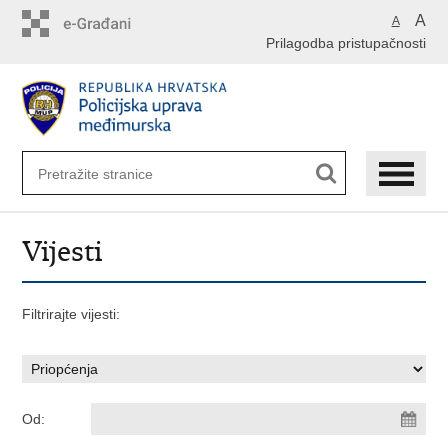
Preskoči
A
A
na
Prilagodba pristupačnosti
glavni
sadržaj
Vijesti
Filtrirajte vijesti:
Od: