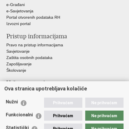
e-Građani
e-Savjetovanja
Portal otvorenih podataka RH
Izvozni portal
Pristup informacijama
Pravo na pristup informacijama
Savjetovanje
Zaštita osobnih podataka
Zapošljavanje
Školovanje
Važne poveznice
Ova stranica upotrebljava kolačiće
Ministarstvo unutarnjih poslova
Sindikati
Nužni
Prihvaćam
Ne prihvaćam
Udruge
Dom zdravlja MUP-a
Funkcionalni
Prihvaćam
Ne prihvaćam
Policijska akademija
Muzej policije
Statistički
Prihvaćam
Ne prihvaćam