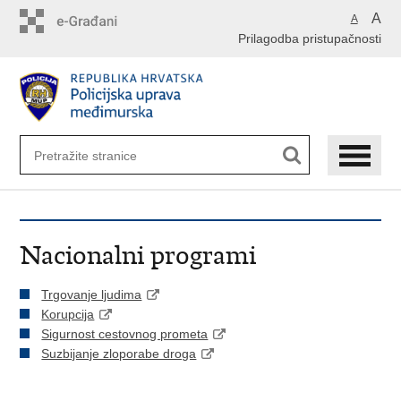
Preskoči
A
A
na
Prilagodba pristupačnosti
glavni
sadržaj
Nacionalni programi
Trgovanje ljudima
Korupcija
Sigurnost cestovnog prometa
Suzbijanje zloporabe droga