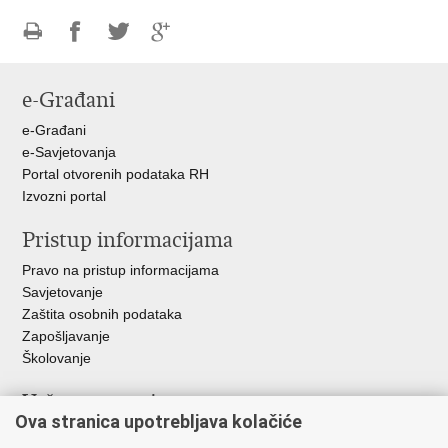
Ispiši
Podijeli
Podijeli
Podijeli
stranicu
na
na
na
e-Građani
Facebooku
Twitteru
Google
+
e-Građani
e-Savjetovanja
Portal otvorenih podataka RH
Izvozni portal
Pristup informacijama
Pravo na pristup informacijama
Savjetovanje
Zaštita osobnih podataka
Zapošljavanje
Školovanje
Važne poveznice
Ova stranica upotrebljava kolačiće
Ministarstvo unutarnjih poslova