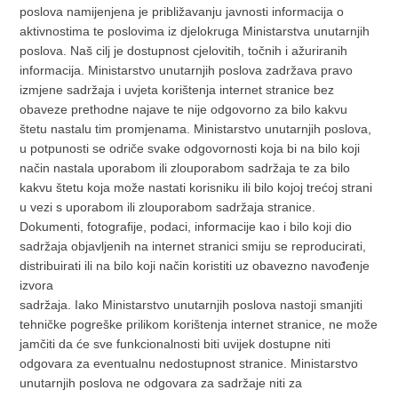
poslova namijenjena je približavanju javnosti informacija o
aktivnostima te poslovima iz djelokruga Ministarstva unutarnjih
poslova. Naš cilj je dostupnost cjelovitih, točnih i ažuriranih
informacija. Ministarstvo unutarnjih poslova zadržava pravo
izmjene sadržaja i uvjeta korištenja internet stranice bez
obaveze prethodne najave te nije odgovorno za bilo kakvu
štetu nastalu tim promjenama. Ministarstvo unutarnjih poslova,
u potpunosti se odriče svake odgovornosti koja bi na bilo koji
način nastala uporabom ili zlouporabom sadržaja te za bilo
kakvu štetu koja može nastati korisniku ili bilo kojoj trećoj strani
u vezi s uporabom ili zlouporabom sadržaja stranice.
Dokumenti, fotografije, podaci, informacije kao i bilo koji dio
sadržaja objavljenih na internet stranici smiju se reproducirati,
distribuirati ili na bilo koji način koristiti uz obavezno navođenje
izvora
sadržaja. Iako Ministarstvo unutarnjih poslova nastoji smanjiti
tehničke pogreške prilikom korištenja internet stranice, ne može
jamčiti da će sve funkcionalnosti biti uvijek dostupne niti
odgovara za eventualnu nedostupnost stranice. Ministarstvo
unutarnjih poslova ne odgovara za sadržaje niti za