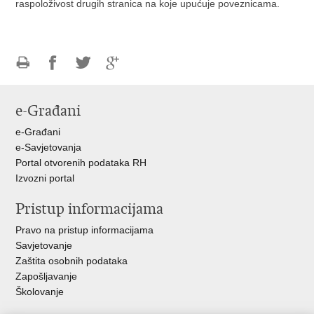
raspoloživost drugih stranica na koje upućuje poveznicama.
Ispiši
Podijeli
Podijeli
Podijeli
stranicu
na
na
na
e-Građani
Facebooku
Twitteru
Google
+
e-Građani
e-Savjetovanja
Portal otvorenih podataka RH
Izvozni portal
Pristup informacijama
Pravo na pristup informacijama
Savjetovanje
Zaštita osobnih podataka
Zapošljavanje
Školovanje