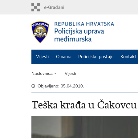
Preskoči
na
glavni
sadržaj
Vijesti
O nama
Policijske postaje
Kontakt 
Naslovnica
Vijesti
Objavljeno: 05.04.2010.
Teška krađa u Čakovcu