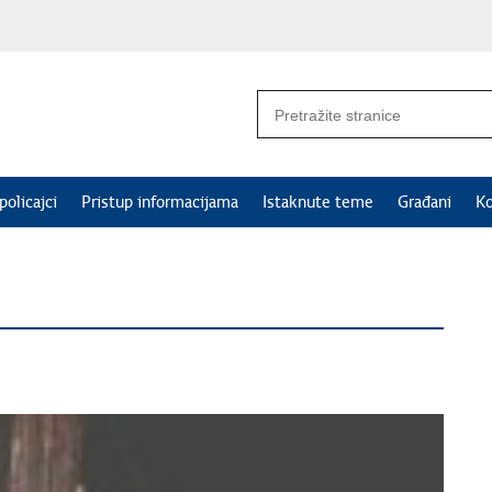
policajci
Pristup informacijama
Istaknute teme
Građani
Ko