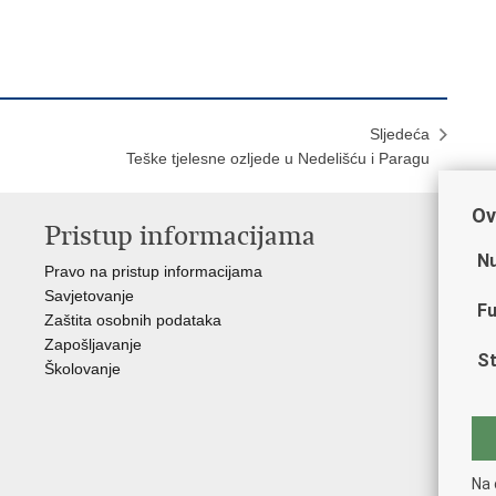
Sljedeća
Teške tjelesne ozljede u Nedelišću i Paragu
Ov
Pristup informacijama
V
Nu
Pravo na pristup informacijama
Min
Savjetovanje
Sin
Fu
Zaštita osobnih podataka
Ud
Zapošljavanje
Dom
St
Školovanje
Pol
Muz
Zak
Cen
"Iv
Na 
Pol