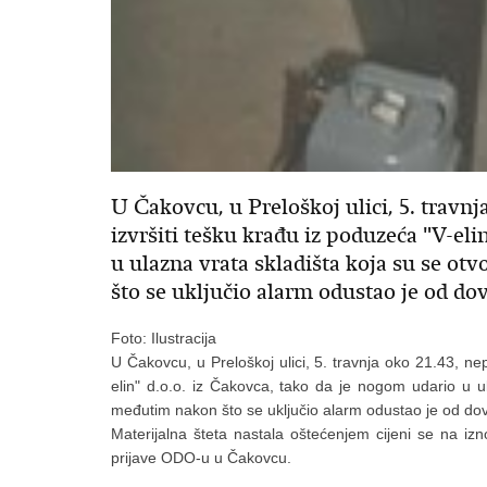
U Čakovcu, u Preloškoj ulici, 5. travnj
izvršiti tešku krađu iz poduzeća "V-eli
u ulazna vrata skladišta koja su se ot
što se uključio alarm odustao je od do
Foto: Ilustracija
U Čakovcu, u Preloškoj ulici, 5. travnja oko 21.43, nep
elin" d.o.o. iz Čakovca, tako da je nogom udario u ul
međutim nakon što se uključio alarm odustao je od do
Materijalna šteta nastala oštećenjem cijeni se na izn
prijave ODO-u u Čakovcu.