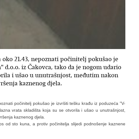
a oko 21.43, nepoznati počinitelj pokušao je
n" d.o.o. iz Čakovca, tako da je nogom udario
vorila i ušao u unutrašnjost, međutim nakon
vršenja kaznenog djela.
oznati počinitelj pokušao je izvršiti tešku krađu iz poduzeća "V-
azna vrata skladišta koja su se otvorila i ušao u unutrašnjost,
vršenja kaznenog djela.
os od sto kuna, a protiv počinitelja slijedi podnošenje kaznene