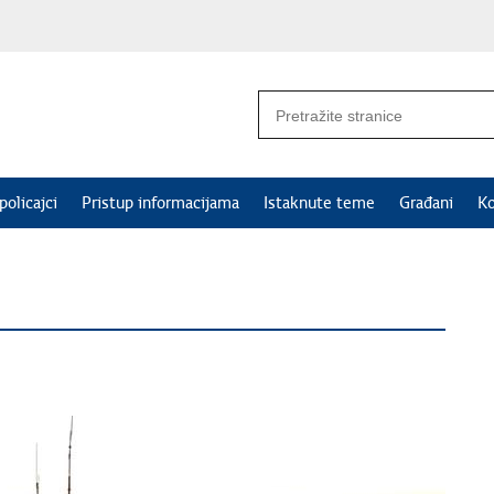
policajci
Pristup informacijama
Istaknute teme
Građani
Ko