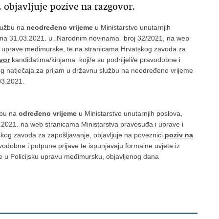
 objavljuje pozive na razgovor.
lužbu na
neodređeno
vrijeme
u Ministarstvo unutarnjih
dana 31.03.2021. u „Narodnim novinama” broj 32/2021, na web
ske uprave međimurske, te na stranicama Hrvatskog zavoda za
vor
kandidatima/kinjama
koji/e su podnijeli/e pravodobne i
nog natječaja za prijam u državnu službu na neodređeno vrijeme
03.2021.
žbu na
određeno vrijeme
u Ministarstvo unutarnjih poslova,
.2021. na web stranicama Ministarstva pravosuđa i uprave i
kog zavoda za zapošljavanje, objavljuje na poveznici
poziv na
vodobne i potpune prijave te ispunjavaju formalne uvjete iz
e u Policijsku upravu međimursku, objavljenog dana