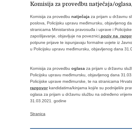
Komisija za provedbu natječaja/oglasa,
Komisija za provedbu
natječaja
za prijam u državnu s
poslova, Policijsku upravu međimursku, objavljenog 
stranicama Ministarstva pravosuđa i uprave i Policij
zapošljavanje, objavljuje
na poveznici
poziv na razgo
potpune prijave te ispunjavaju formalne uvjete iz Jav
u Policijsku upravu međimursku, objavljenog dana 31.
Komisija za provedbu
oglasa
za prijam u državnu slu
Policijsku upravu međimursku, objavljenog dana 31.03
Policijske uprave međimurske, te na stranicama Hrvats
razgovor
kandidatima/kinjama koji/e su podnijeli/e pra
oglasa za prijam u državnu službu na određeno vrijem
31.03.2021. godine
Stranica