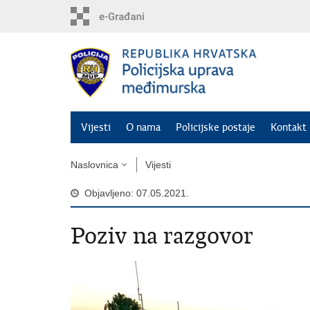
Preskoči
na
glavni
sadržaj
Vijesti
O nama
Policijske postaje
Kontakt 
Naslovnica
Vijesti
Objavljeno: 07.05.2021.
Poziv na razgovor