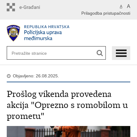
Preskoči
A
A
na
Prilagodba pristupačnosti
glavni
sadržaj
Objavljeno: 26.08.2025.
Prošlog vikenda provedena
akcija "Oprezno s romobilom u
prometu"