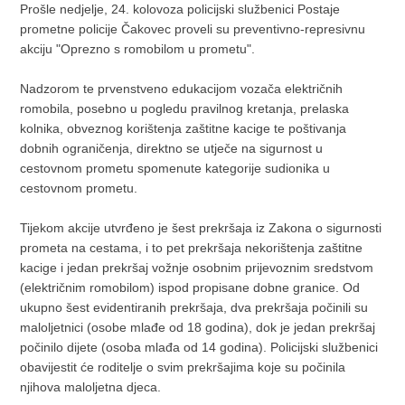
Prošle nedjelje, 24. kolovoza policijski službenici Postaje
prometne policije Čakovec proveli su preventivno-represivnu
akciju "Oprezno s romobilom u prometu".
Nadzorom te prvenstveno edukacijom vozača električnih
romobila, posebno u pogledu pravilnog kretanja, prelaska
kolnika, obveznog korištenja zaštitne kacige te poštivanja
dobnih ograničenja, direktno se utječe na sigurnost u
cestovnom prometu spomenute kategorije sudionika u
cestovnom prometu.
Tijekom akcije utvrđeno je šest prekršaja iz Zakona o sigurnosti
prometa na cestama, i to pet prekršaja nekorištenja zaštitne
kacige i jedan prekršaj vožnje osobnim prijevoznim sredstvom
(električnim romobilom) ispod propisane dobne granice. Od
ukupno šest evidentiranih prekršaja, dva prekršaja počinili su
maloljetnici (osobe mlađe od 18 godina), dok je jedan prekršaj
počinilo dijete (osoba mlađa od 14 godina). Policijski službenici
obavijestit će roditelje o svim prekršajima koje su počinila
njihova maloljetna djeca.