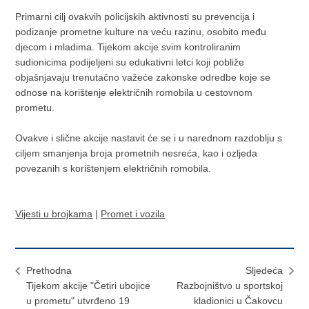
Primarni cilj ovakvih policijskih aktivnosti su prevencija i
podizanje prometne kulture na veću razinu, osobito među
djecom i mladima. Tijekom akcije svim kontroliranim
sudionicima podijeljeni su edukativni letci koji pobliže
objašnjavaju trenutačno važeće zakonske odredbe koje se
odnose na korištenje električnih romobila u cestovnom
prometu.
Ovakve i slične akcije nastavit će se i u narednom razdoblju s
ciljem smanjenja broja prometnih nesreća, kao i ozljeda
povezanih s korištenjem električnih romobila.
Vijesti u brojkama
|
Promet i vozila
Prethodna
Sljedeća
Tijekom akcije "Četiri ubojice
Razbojništvo u sportskoj
u prometu" utvrđeno 19
kladionici u Čakovcu