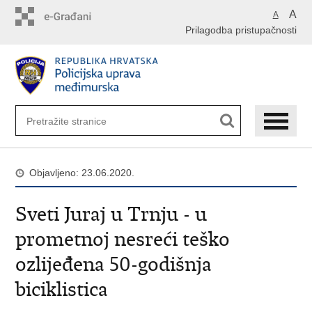
Preskoči
A
A
na
Prilagodba pristupačnosti
glavni
sadržaj
Objavljeno: 23.06.2020.
Sveti Juraj u Trnju - u
prometnoj nesreći teško
ozlijeđena 50-godišnja
biciklistica