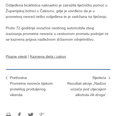
Ozlijeđena biciklistica naknadno je zatražila liječničku pomoć u
Županijskoj bolnici u Čakovcu, gdje je utvrđeno da je u
prometnoj nesreći teško ozlijeđena te je zadržana na liječenju.
Protiv 72-godišnje vozačice osobnog automobila zbog
izazivanja prometne nesreće u cestovnom prometu podnijet će
se kaznena prijava nadležnom državnom odvjetništvu.
Pisane vijesti
|
Kaznena djela i zakon
Prethodna
Sljedeća
Prometne nesreće tijekom
Rezultati akcije „Nadzor
proteklog produljenog
vozača pod utjecajem
vikenda
alkohola i/ili droga“