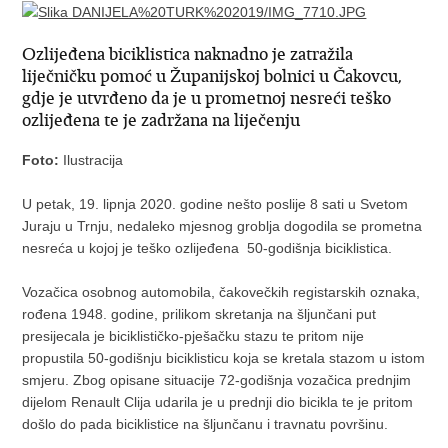
Ozlijeđena biciklistica naknadno je zatražila
liječničku pomoć u Županijskoj bolnici u Čakovcu,
gdje je utvrđeno da je u prometnoj nesreći teško
ozlijeđena te je zadržana na liječenju
Foto:
Ilustracija
U petak, 19. lipnja 2020. godine nešto poslije 8 sati u Svetom
Juraju u Trnju, nedaleko mjesnog groblja dogodila se prometna
nesreća u kojoj je teško ozlijeđena 50-godišnja biciklistica.
Vozačica osobnog automobila, čakovečkih registarskih oznaka,
rođena 1948. godine, prilikom skretanja na šljunčani put
presijecala je biciklističko-pješačku stazu te pritom nije
propustila 50-godišnju biciklisticu koja se kretala stazom u istom
smjeru. Zbog opisane situacije 72-godišnja vozačica prednjim
dijelom Renault Clija udarila je u prednji dio bicikla te je pritom
došlo do pada biciklistice na šljunčanu i travnatu površinu.