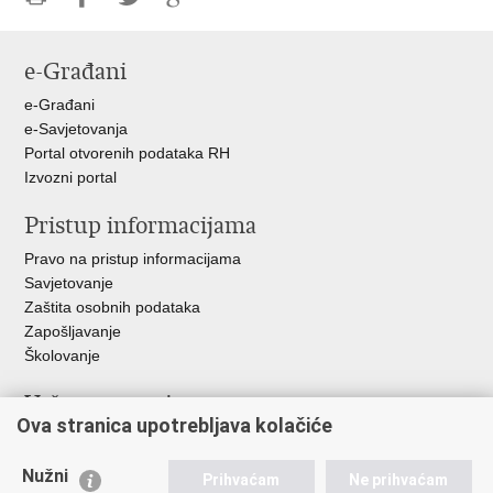
Ispiši
Podijeli
Podijeli
Podijeli
stranicu
na
na
na
e-Građani
Facebooku
Twitteru
Google
+
e-Građani
e-Savjetovanja
Portal otvorenih podataka RH
Izvozni portal
Pristup informacijama
Pravo na pristup informacijama
Savjetovanje
Zaštita osobnih podataka
Zapošljavanje
Školovanje
Važne poveznice
Ova stranica upotrebljava kolačiće
Ministarstvo unutarnjih poslova
Sindikati
Nužni
Prihvaćam
Ne prihvaćam
Udruge