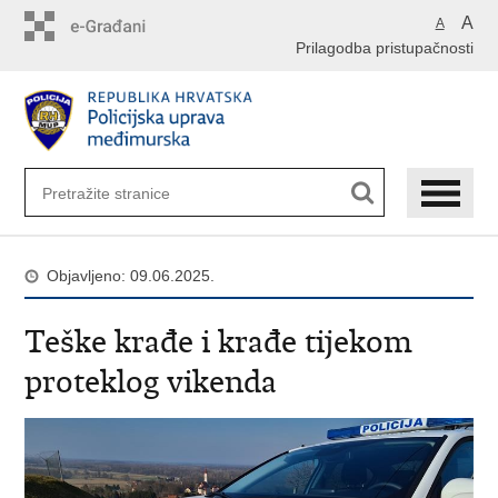
Preskoči
A
A
na
Prilagodba pristupačnosti
glavni
sadržaj
Objavljeno: 09.06.2025.
Teške krađe i krađe tijekom
proteklog vikenda