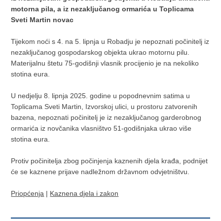
motorna pila, a iz nezaključanog ormarića u Toplicama
Sveti Martin novac
Tijekom noći s 4. na 5. lipnja u Robadju je nepoznati počinitelj iz
nezaključanog gospodarskog objekta ukrao motornu pilu.
Materijalnu štetu 75-godišnji vlasnik procijenio je na nekoliko
stotina eura.
U nedjelju 8. lipnja 2025. godine u popodnevnim satima u
Toplicama Sveti Martin, Izvorskoj ulici, u prostoru zatvorenih
bazena, nepoznati počinitelj je iz nezaključanog garderobnog
ormarića iz novčanika vlasništvo 51-godišnjaka ukrao više
stotina eura.
Protiv počinitelja zbog počinjenja kaznenih djela krađa, podnijet
će se kaznene prijave nadležnom državnom odvjetništvu.
Priopćenja
|
Kaznena djela i zakon