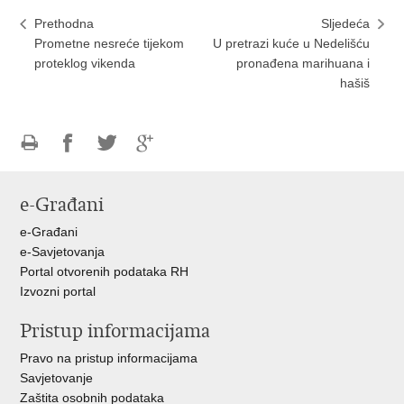
Prethodna
Sljedeća
Prometne nesreće tijekom
U pretrazi kuće u Nedelišću
proteklog vikenda
pronađena marihuana i
hašiš
Ispiši
Podijeli
Podijeli
Podijeli
stranicu
na
na
na
e-Građani
Facebooku
Twitteru
Google
+
e-Građani
e-Savjetovanja
Portal otvorenih podataka RH
Izvozni portal
Pristup informacijama
Pravo na pristup informacijama
Savjetovanje
Zaštita osobnih podataka