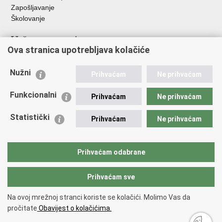
Zapošljavanje
Školovanje
Važne poveznice
Ova stranica upotrebljava kolačiće
Ministarstvo unutarnjih poslova
Sindikati
Nužni
Prihvaćam
Ne prihvaćam
Udruge
Dom zdravlja MUP-a
Funkcionalni
Prihvaćam
Ne prihvaćam
Policijska akademija
Muzej policije
Statistički
Prihvaćam
Ne prihvaćam
Zaklada policijske solidarnosti
Centar za forenzična ispitivanja, istraživanja i vještačenja "Ivan
Vučetić"
Prihvaćam odabrane
Policijske uprave
Prihvaćam sve
Povratak na vrh
Na ovoj mrežnoj stranci koriste se kolačići. Molimo Vas da
Copyright © 2026 Policijska uprava međimurska.
Uvjeti korištenja
.
Izjava o
pročitate
Obavijest o kolačićima.
pristupačnosti
.