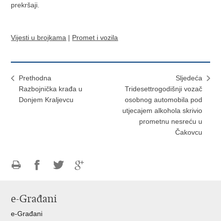
prekršaji.
Vijesti u brojkama
|
Promet i vozila
Prethodna
Sljedeća
Razbojnička krađa u
Tridesettrogodišnji vozač
Donjem Kraljevcu
osobnog automobila pod
utjecajem alkohola skrivio
prometnu nesreću u
Čakovcu
Ispiši
Podijeli
Podijeli
Podijeli
stranicu
na
na
na
e-Građani
Facebooku
Twitteru
Google
+
e-Građani