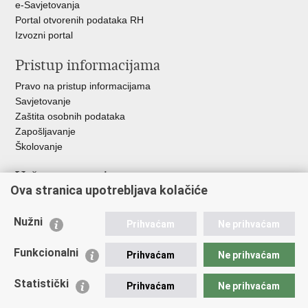
e-Savjetovanja
Portal otvorenih podataka RH
Izvozni portal
Pristup informacijama
Pravo na pristup informacijama
Savjetovanje
Zaštita osobnih podataka
Zapošljavanje
Školovanje
Važne poveznice
Ova stranica upotrebljava kolačiće
Ministarstvo unutarnjih poslova
Sindikati
Nužni
Prihvaćam
Ne prihvaćam
Udruge
Dom zdravlja MUP-a
Funkcionalni
Prihvaćam
Ne prihvaćam
Policijska akademija
Muzej policije
Statistički
Prihvaćam
Ne prihvaćam
Zaklada policijske solidarnosti
Centar za forenzična ispitivanja, istraživanja i vještačenja "Ivan