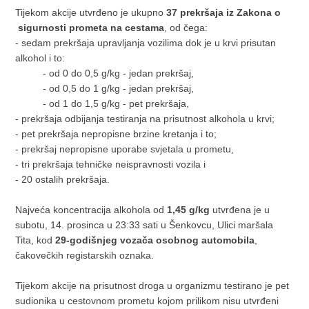
Tijekom akcije utvrđeno je ukupno
37 prekršaja iz Zakona o
sigurnosti prometa na cestama
, od čega:
- sedam prekršaja upravljanja vozilima dok je u krvi prisutan
alkohol i to:
- od 0 do 0,5 g/kg - jedan prekršaj,
- od 0,5 do 1 g/kg - jedan prekršaj,
- od 1 do 1,5 g/kg - pet prekršaja,
- prekršaja odbijanja testiranja na prisutnost alkohola u krvi;
- pet prekršaja nepropisne brzine kretanja i to;
- prekršaj nepropisne uporabe svjetala u prometu,
- tri prekršaja tehničke neispravnosti vozila i
- 20 ostalih prekršaja.
Najveća koncentracija alkohola od
1,45 g/kg
utvrđena je u
subotu, 14. prosinca u 23:33 sati u Šenkovcu, Ulici maršala
Tita, kod
29-godišnjeg vozača osobnog automobila
,
čakovečkih registarskih oznaka.
Tijekom akcije na prisutnost droga u organizmu testirano je pet
sudionika u cestovnom prometu kojom prilikom nisu utvrđeni