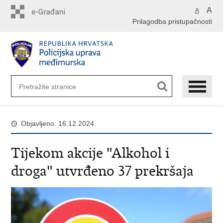
Preskoči
A
A
na
Prilagodba pristupačnosti
glavni
sadržaj
Objavljeno: 16.12.2024.
Tijekom akcije "Alkohol i
droga" utvrđeno 37 prekršaja