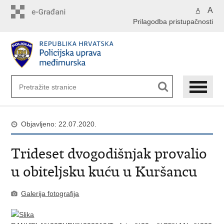
Preskoči
A
A
na
Prilagodba pristupačnosti
glavni
sadržaj
Objavljeno: 22.07.2020.
Trideset dvogodišnjak provalio
u obiteljsku kuću u Kuršancu
Galerija fotografija