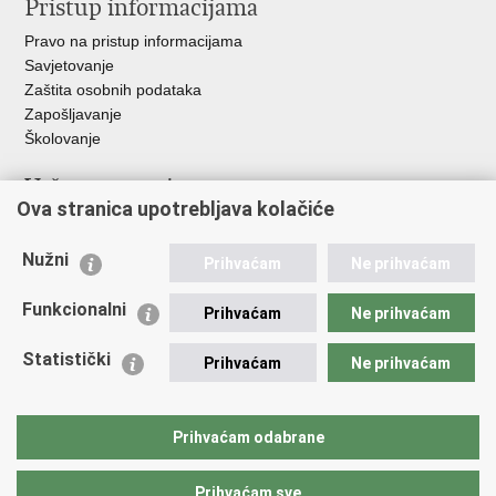
Pristup informacijama
Pravo na pristup informacijama
Savjetovanje
Zaštita osobnih podataka
Zapošljavanje
Školovanje
Važne poveznice
Ova stranica upotrebljava kolačiće
Ministarstvo unutarnjih poslova
Sindikati
Nužni
Prihvaćam
Ne prihvaćam
Udruge
Dom zdravlja MUP-a
Funkcionalni
Prihvaćam
Ne prihvaćam
Policijska akademija
Muzej policije
Statistički
Prihvaćam
Ne prihvaćam
Zaklada policijske solidarnosti
Centar za forenzična ispitivanja, istraživanja i vještačenja "Ivan
Vučetić"
Prihvaćam odabrane
Policijske uprave
Prihvaćam sve