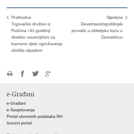
Prethodna
Sljedeća
Trgovačko društvo iz
Devetnaestogodišnjak
Pušćina i 41-godišnji
provalio u obiteljsku kuću u
direktor osumnjičeni za
Domašincu
kazneno djelo ugrožavanja
okoliša otpadom
Ispiši
Podijeli
Podijeli
Podijeli
stranicu
na
na
na
e-Građani
Facebooku
Twitteru
Google
+
e-Građani
e-Savjetovanja
Portal otvorenih podataka RH
Izvozni portal