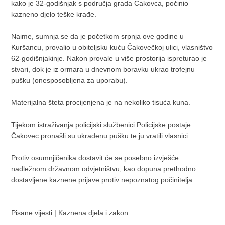
kako je 32-godišnjak s područja grada Čakovca, počinio
kazneno djelo teške krađe.
Naime, sumnja se da je početkom srpnja ove godine u
Kuršancu, provalio u obiteljsku kuću Čakovečkoj ulici, vlasništvo
62-godišnjakinje. Nakon provale u više prostorija ispreturao je
stvari, dok je iz ormara u dnevnom boravku ukrao trofejnu
pušku (onesposobljena za uporabu).
Materijalna šteta procijenjena je na nekoliko tisuća kuna.
Tijekom istraživanja policijski službenici Policijske postaje
Čakovec pronašli su ukradenu pušku te ju vratili vlasnici.
Protiv osumnjičenika dostavit će se posebno izvješće
nadležnom državnom odvjetništvu, kao dopuna prethodno
dostavljene kaznene prijave protiv nepoznatog počinitelja.
Pisane vijesti
|
Kaznena djela i zakon