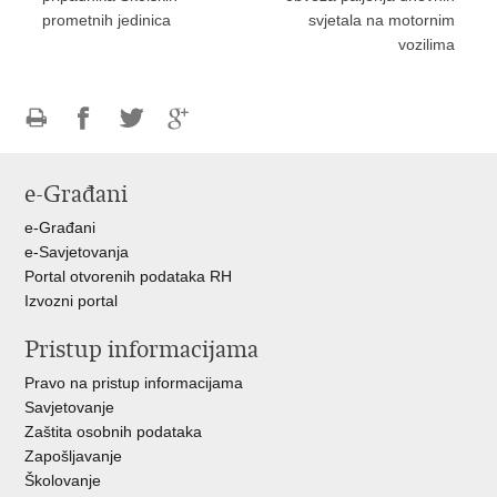
prometnih jedinica
svjetala na motornim
vozilima
Ispiši
Podijeli
Podijeli
Podijeli
stranicu
na
na
na
e-Građani
Facebooku
Twitteru
Google
+
e-Građani
e-Savjetovanja
Portal otvorenih podataka RH
Izvozni portal
Pristup informacijama
Pravo na pristup informacijama
Savjetovanje
Zaštita osobnih podataka
Zapošljavanje
Školovanje