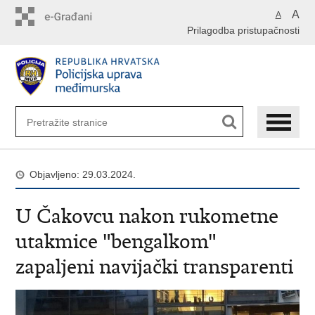
Preskoči
A
A
na
Prilagodba pristupačnosti
glavni
sadržaj
Objavljeno: 29.03.2024.
U Čakovcu nakon rukometne
utakmice "bengalkom"
zapaljeni navijački transparenti