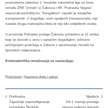
prvenstvene utakmice 1. hrvatske rukometne lige za žene,
između ŽRK "Zrinski" iz Čakovca i RK "Podravka Vegeta",
nepoznati počinitelj tzv. "bengalkom" zapalio je navijačke
transparente. U događaju, osim spaljenih transparenata, nije
nastala druga materijalna šteta te nije bilo ozlijeđenih osoba.
U prostorije Policijske postaje Čakovec privedeno je 11 osoba
koje se dovode u vezu s opisanim događajem, odnosno
počinjenjem prekršaja iz Zakona o sprečavanju nereda na
športskim natjecanjima.
Kriminalistička istraživanja se nastavljaju.
Priopćenja
|
Kaznena djela i zakon
Prethodna
Sljedeća
Započinje osposobljavanje
Od 1. travnja prestaje
pripadnika Školskih
obveza paljenja dnevnih