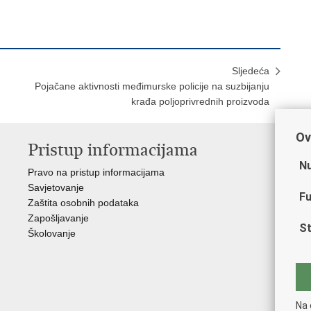
Sljedeća
Pojačane aktivnosti međimurske policije na suzbijanju
krađa poljoprivrednih proizvoda
Ov
Pristup informacijama
V
Nu
Pravo na pristup informacijama
Min
Savjetovanje
Sin
Fu
Zaštita osobnih podataka
Ud
Zapošljavanje
Dom
St
Školovanje
Pol
Muz
Zak
Cen
"Iv
Na 
Pol