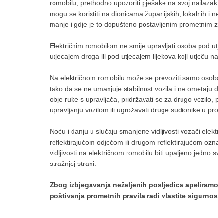
romobilu, prethodno upozoriti pješake na svoj nailazak. Ak
mogu se koristiti na dionicama županijskih, lokalnih i 
manje i gdje je to dopušteno postavljenim prometnim zn
Električnim romobilom ne smije upravljati osoba pod ut
utjecajem droga ili pod utjecajem lijekova koji utječu 
Na električnom romobilu može se prevoziti samo osoba 
tako da se ne umanjuje stabilnost vozila i ne ometaju d
obje ruke s upravljača, pridržavati se za drugo vozilo, p
upravljanju vozilom ili ugrožavati druge sudionike u pr
Noću i danju u slučaju smanjene vidljivosti vozači elektr
reflektirajućom odjećom ili drugom reflektirajućom oz
vidljivosti na električnom romobilu biti upaljeno jedno sv
stražnjoj strani.
Zbog izbjegavanja neželjenih posljedica apeliram
poštivanja prometnih pravila radi vlastite sigurnost