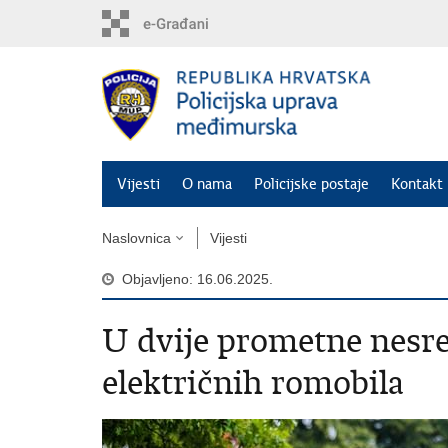
Preskoči
na
glavni
sadržaj
Vijesti
O nama
Policijske postaje
Kontakt 
Naslovnica
Vijesti
Objavljeno: 16.06.2025.
U dvije prometne nesreć
električnih romobila