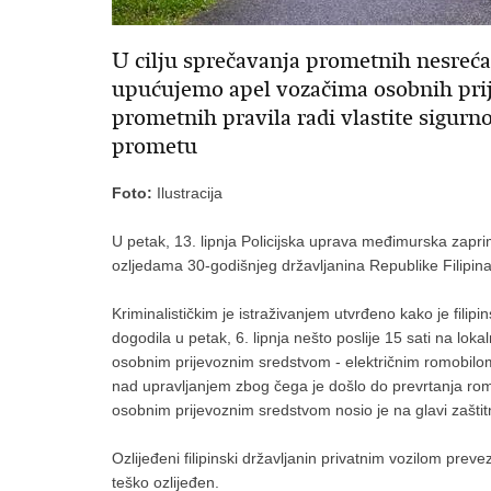
U cilju sprečavanja prometnih nesreća
upućujemo apel vozačima osobnih prij
prometnih pravila radi vlastite sigurnos
prometu
Foto:
Ilustracija
U petak, 13. lipnja Policijska uprava međimurska zapr
ozljedama 30-godišnjeg državljanina Republike Filipina
Kriminalističkim je istraživanjem utvrđeno kako je filipi
dogodila u petak, 6. lipnja nešto poslije 15 sati na lo
osobnim prijevoznim sredstvom - električnim romobilom,
nad upravljanjem zbog čega je došlo do prevrtanja rom
osobnim prijevoznim sredstvom nosio je na glavi zaštit
Ozlijeđeni filipinski državljanin privatnim vozilom prev
teško ozlijeđen.