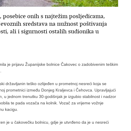
, posebice onih s najtežim posljedicama,
evoznih sredstava na nužnost poštivanja
ti, ali i sigurnosti ostalih sudionika u
imila je prijavu Županijske bolnice Čakovec o zadobivenim teškim
.
nski državljanin teško ozlijeđen u prometnoj nesreći koja se
kalnoj prometnici između Donjeg Kraljevca i Čehovca. Upravljajući
 u jednom trenutku 30-godišnjak je izgubio stabilnost i nadzor
obila te pada vozača na kolnik. Vozač za vrijeme vožnje
nu kacigu.
ezen je u čakovečku bolnicu, gdje je utvrđeno da je u nesreći