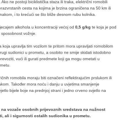
o ne postoji biciklistička staza ili traka, električni romobili
nerazvrstanih cesta na kojima je brzina ograničena na 50 km ili
akom, i to krećući se što bliže desnom rubu kolnika.
jecajem alkohola u koncentraciji većoj od
0,5 g/kg
te koja je pod
na sposobnost vožnje.
koja upravlja tim vozilom te pritom mora upravljati romobilom
rugi sudionici u prometu, a osobito ne smije skidati istodobno
revoziti, vući ili gurati predmete koji ga mogu ometati u
ometu.
ičnih romobila moraju biti označeni reflektirajućim prslukom ili
nakom. Također mora noću i danju u uvjetima smanjenje
jetlo bijele boje na prednjoj strani i jedno crveno svjetlo na
o na vozače osobnih prijevoznih sredstava na nužnost
i, ali i sigurnosti ostalih sudionika u prometu.