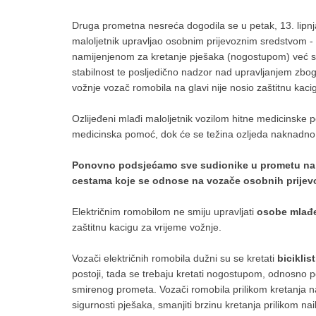
Druga prometna nesreća dogodila se u petak, 13. lipnja
maloljetnik upravljao osobnim prijevoznim sredstvom - 
namijenjenom za kretanje pješaka (nogostupom) već se 
stabilnost te posljedično nadzor nad upravljanjem zbog
vožnje vozač romobila na glavi nije nosio zaštitnu kaci
Ozlijeđeni mlađi maloljetnik vozilom hitne medicinske
medicinska pomoć, dok će se težina ozljeda naknadno ok
Ponovno podsjećamo sve sudionike u prometu na 
cestama koje se odnose na vozače osobnih prijevo
Električnim romobilom ne smiju upravljati
osobe mlađe
zaštitnu kacigu za vrijeme vožnje.
Vozači električnih romobila dužni su se kretati
bicikli
postoji, tada se trebaju kretati nogostupom, odnosno
smirenog prometa. Vozači romobila prilikom kretanja 
sigurnosti pješaka, smanjiti brzinu kretanja prilikom 