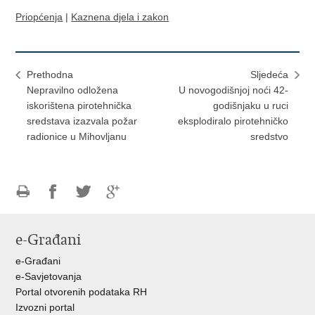
Priopćenja
|
Kaznena djela i zakon
Prethodna
Sljedeća
Nepravilno odložena
U novogodišnjoj noći 42-
iskorištena pirotehnička
godišnjaku u ruci
sredstava izazvala požar
eksplodiralo pirotehničko
radionice u Mihovljanu
sredstvo
Ispiši
Podijeli
Podijeli
Podijeli
stranicu
na
na
na
e-Građani
Facebooku
Twitteru
Google
+
e-Građani
e-Savjetovanja
Portal otvorenih podataka RH
Izvozni portal