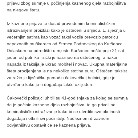
prijavu zbog sumnje u počinjenja kaznenog djela razbojništva
na njegovu štetu.
Iz kaznene prijave te dosad provedenim kriminalističkim
istraživanjem proizlazi kako je oštećeni u srijedu, 1. siječnja u
večernjim satima kao vozač taksi vozila prevozio petoricu
nepoznatih muškaraca od Strmca Podravskog do Kuršanca.
Dolaskom na odredište u mjesto Kuršanec nešto prije 21 sat
jedan od putnika fizički je nasrnuo na oštećenog, a nakon
napada iz taksija je ukrao mobitel i novac. Ukupna materijalna
šteta procijenjena je na nekoliko stotina eura. Oštećeni taksist
zatražio je liječničku pomoć u čakovečkoj bolnici, gdje je
utvrđeno kako je u događaju lakše ozlijeđen.
Čakovečki policajci uhitili su 41-godišnjaka za kojeg se sumnja
da je počinio kazneno djelo razbojništva, te ga priveli na
kriminalističko istraživanje kako bi se utvrdile sve okolnosti
događaja i otkrili svi počinitelji. Nadležnom državnom
odvjetništvu dostavit će se kaznena prijava.