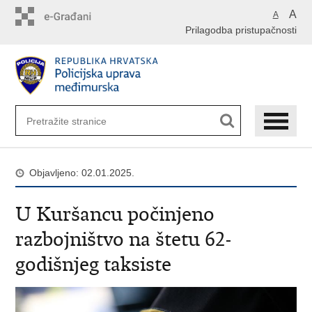
Preskoči
A
A
na
Prilagodba pristupačnosti
glavni
sadržaj
Objavljeno: 02.01.2025.
U Kuršancu počinjeno
razbojništvo na štetu 62-
godišnjeg taksiste