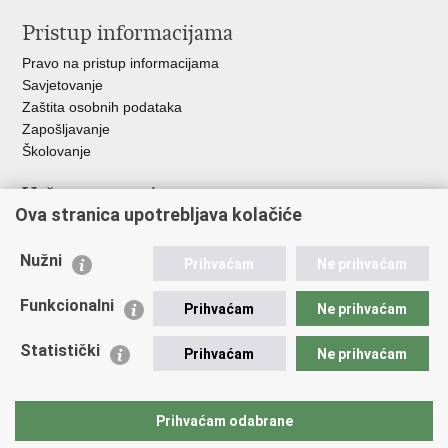
Pristup informacijama
Pravo na pristup informacijama
Savjetovanje
Zaštita osobnih podataka
Zapošljavanje
Školovanje
Važne poveznice
Ova stranica upotrebljava kolačiće
Ministarstvo unutarnjih poslova
Sindikati
Nužni
Prihvaćam
Ne prihvaćam
Udruge
Dom zdravlja MUP-a
Funkcionalni
Prihvaćam
Ne prihvaćam
Policijska akademija
Muzej policije
Statistički
Prihvaćam
Ne prihvaćam
Zaklada policijske solidarnosti
Centar za forenzična ispitivanja, istraživanja i vještačenja "Ivan
Vučetić"
Prihvaćam odabrane
Policijske uprave