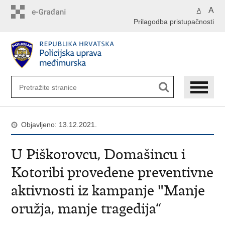
Preskoči
A
A
na
Prilagodba pristupačnosti
glavni
sadržaj
Objavljeno: 13.12.2021.
U Piškorovcu, Domašincu i
Kotoribi provedene preventivne
aktivnosti iz kampanje "Manje
oružja, manje tragedija“