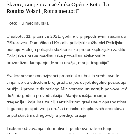
Škvorc, zamjenica načelnika Općine Kotoriba
Romina Volar i „Roma mentori“
Foto
: PU međimurska
U subotu, 11. prosinca 2021. godine u prijepodnevnim satima u
Piškorovcu, Domašincu i Kotoribi policijski službenici Policijske
postaje Prelog i policijski službenici za protueksplozijsku zaštitu
Policijske uprave međimurske proveli su aktivnosti iz
preventivne kampanje „Manje oružja, manje tragedija“.
Svakodnevno smo svjedoci pronalaska ubojitih sredstava te
činjenice da određeni broj građana još uvijek ilegalno posjeduje
oružje. Upravo iz tih razloga Ministarstvo unutarnjih poslova već
duži niz godina provodi akciju
„Manje oružja, manje
tragedija“
koja ima za cilj senzibilizirati građane o opasnostima
ilegalnog posjedovanja oružja i minsko-eksplozivnih sredstava
te potaknuti na dragovoljnu predaju oružja.
Tijekom održavanja informativnih punktova uz korištenje