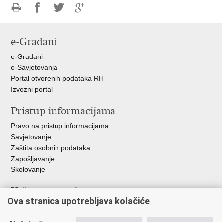
Ispiši
Podijeli
Podijeli
Podijeli
stranicu
na
na
na
e-Građani
Facebooku
Twitteru
Google
+
e-Građani
e-Savjetovanja
Portal otvorenih podataka RH
Izvozni portal
Pristup informacijama
Pravo na pristup informacijama
Savjetovanje
Zaštita osobnih podataka
Zapošljavanje
Školovanje
Važne poveznice
Ova stranica upotrebljava kolačiće
Ministarstvo unutarnjih poslova
Sindikati