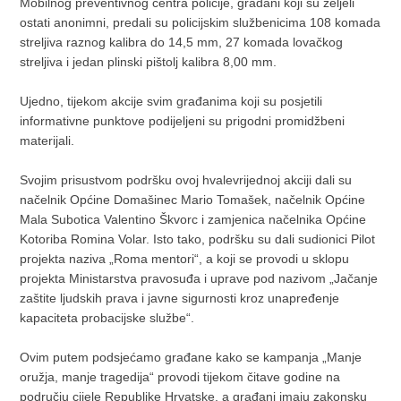
Mobilnog preventivnog centra policije, građani koji su željeli
ostati anonimni, predali su policijskim službenicima 108 komada
streljiva raznog kalibra do 14,5 mm, 27 komada lovačkog
streljiva i jedan plinski pištolj kalibra 8,00 mm.
Ujedno, tijekom akcije svim građanima koji su posjetili
informativne punktove podijeljeni su prigodni promidžbeni
materijali.
Svojim prisustvom podršku ovoj hvalevrijednoj akciji dali su
načelnik Općine Domašinec Mario Tomašek, načelnik Općine
Mala Subotica Valentino Škvorc i zamjenica načelnika Općine
Kotoriba Romina Volar. Isto tako, podršku su dali sudionici Pilot
projekta naziva „Roma mentori“, a koji se provodi u sklopu
projekta Ministarstva pravosuđa i uprave pod nazivom „Jačanje
zaštite ljudskih prava i javne sigurnosti kroz unapređenje
kapaciteta probacijske službe“.
Ovim putem podsjećamo građane kako se kampanja „Manje
oružja, manje tragedija“ provodi tijekom čitave godine na
području cijele Republike Hrvatske, a građani imaju zakonsku