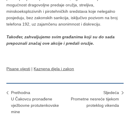
mogućnost dragovoljne predaje oružja, streljiva,
minskoeksplozivnih i pirotehničkih sredstava koje nelegalno
posjeduju, bez zakonskih sankcija, isključivo pozivom na broj
telefona 192, uz zajamčenu anonimnost i diskreciju.
Također, zahvaljujemo svim građanima koji su do sada
prepoznali značaj ove akcije i predali oružje.
Pisane vijesti
|
Kaznena djela i zakon
Prethodna
Sljedeća
U Čakovcu pronađene
Prometne nesreće tijekom
vježbovne protutenkovske
proteklog vikenda
mine