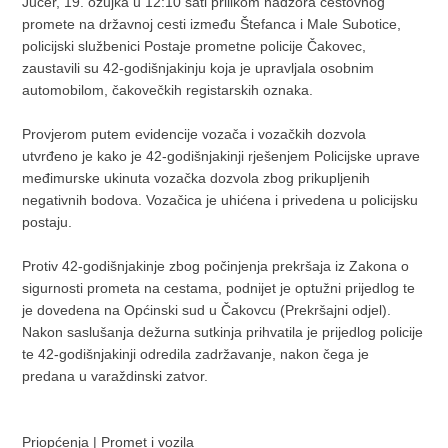
Jučer, 19. ožujka u 12:10 sati prilikom nadzora cestovnog
promete na državnoj cesti između Štefanca i Male Subotice,
policijski službenici Postaje prometne policije Čakovec,
zaustavili su 42-godišnjakinju koja je upravljala osobnim
automobilom, čakovečkih registarskih oznaka.
Provjerom putem evidencije vozača i vozačkih dozvola
utvrđeno je kako je 42-godišnjakinji rješenjem Policijske uprave
međimurske ukinuta vozačka dozvola zbog prikupljenih
negativnih bodova. Vozačica je uhićena i privedena u policijsku
postaju.
Protiv 42-godišnjakinje zbog počinjenja prekršaja iz Zakona o
sigurnosti prometa na cestama, podnijet je optužni prijedlog te
je dovedena na Općinski sud u Čakovcu (Prekršajni odjel).
Nakon saslušanja dežurna sutkinja prihvatila je prijedlog policije
te 42-godišnjakinji odredila zadržavanje, nakon čega je
predana u varaždinski zatvor.
Priopćenja
|
Promet i vozila