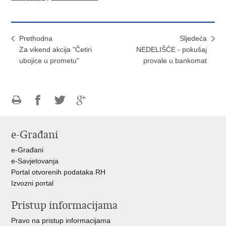
Prethodna
Sljedeća
Za vikend akcija "Četiri
NEDELIŠĆE - pokušaj
ubojice u prometu"
provale u bankomat
Ispiši
Podijeli
Podijeli
Podijeli
stranicu
na
na
na
e-Građani
Facebooku
Twitteru
Google
+
e-Građani
e-Savjetovanja
Portal otvorenih podataka RH
Izvozni portal
Pristup informacijama
Pravo na pristup informacijama