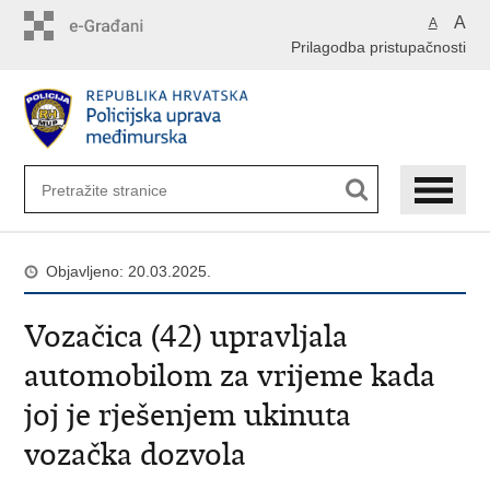
Preskoči
A
A
na
Prilagodba pristupačnosti
glavni
sadržaj
Objavljeno: 20.03.2025.
Vozačica (42) upravljala
automobilom za vrijeme kada
joj je rješenjem ukinuta
vozačka dozvola