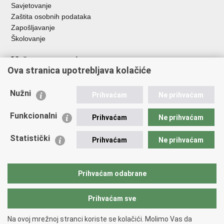
Savjetovanje
Zaštita osobnih podataka
Zapošljavanje
Školovanje
Važne poveznice
Ova stranica upotrebljava kolačiće
Ministarstvo unutarnjih poslova
Sindikati
Nužni
Prihvaćam
Ne prihvaćam
Udruge
Dom zdravlja MUP-a
Funkcionalni
Prihvaćam
Ne prihvaćam
Policijska akademija
Muzej policije
Statistički
Prihvaćam
Ne prihvaćam
Zaklada policijske solidarnosti
Centar za forenzična ispitivanja, istraživanja i vještačenja "Ivan
Vučetić"
Prihvaćam odabrane
Policijske uprave
Prihvaćam sve
Povratak na vrh
Na ovoj mrežnoj stranci koriste se kolačići. Molimo Vas da