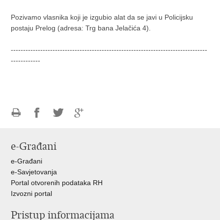
Pozivamo vlasnika koji je izgubio alat da se javi u Policijsku
postaju Prelog (adresa: Trg bana Jelačića 4).
--------------------------------------------------------------------------------
------------
Ispiši
Podijeli
Podijeli
Podijeli
stranicu
na
na
na
e-Građani
Facebooku
Twitteru
Google
+
e-Građani
e-Savjetovanja
Portal otvorenih podataka RH
Izvozni portal
Pristup informacijama