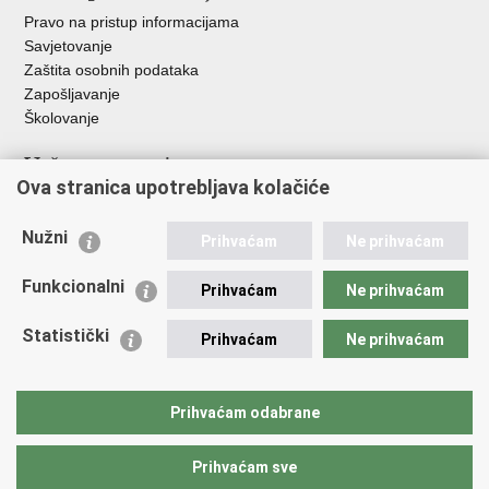
Pravo na pristup informacijama
Savjetovanje
Zaštita osobnih podataka
Zapošljavanje
Školovanje
Važne poveznice
Ova stranica upotrebljava kolačiće
Ministarstvo unutarnjih poslova
Sindikati
Nužni
Prihvaćam
Ne prihvaćam
Udruge
Dom zdravlja MUP-a
Funkcionalni
Prihvaćam
Ne prihvaćam
Policijska akademija
Muzej policije
Statistički
Prihvaćam
Ne prihvaćam
Zaklada policijske solidarnosti
Centar za forenzična ispitivanja, istraživanja i vještačenja "Ivan
Vučetić"
Prihvaćam odabrane
Policijske uprave
Prihvaćam sve