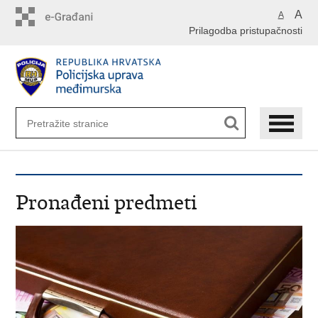
Preskoči
A
A
na
Prilagodba pristupačnosti
glavni
sadržaj
Pronađeni predmeti