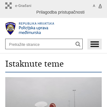
Preskoči
A
A
na
Prilagodba pristupačnosti
glavni
sadržaj
Istaknute teme