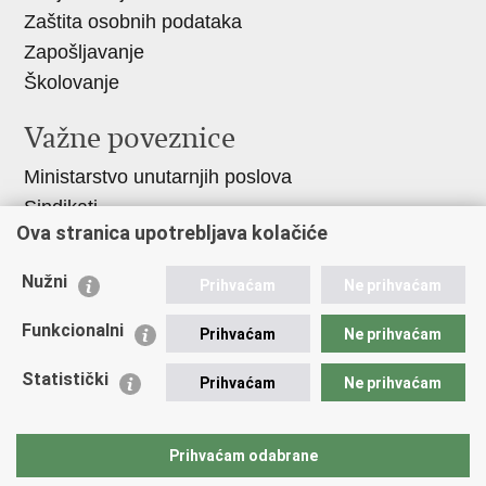
Zaštita osobnih podataka
Zapošljavanje
Školovanje
Važne poveznice
Ministarstvo unutarnjih poslova
Sindikati
Ova stranica upotrebljava kolačiće
Udruge
Dom zdravlja MUP-a
Nužni
Prihvaćam
Ne prihvaćam
Policijska akademija
Muzej policije
Funkcionalni
Prihvaćam
Ne prihvaćam
Zaklada policijske solidarnosti
Statistički
Prihvaćam
Ne prihvaćam
Centar za forenzična ispitivanja, istraživanja i
vještačenja "Ivan Vučetić"
Policijske uprave
Prihvaćam odabrane